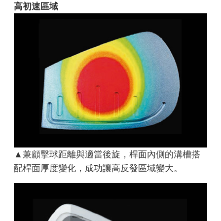
高初速區域
▲兼顧擊球距離與適當後旋，桿面內側的溝槽搭
配桿面厚度變化，成功讓高反發區域變大。