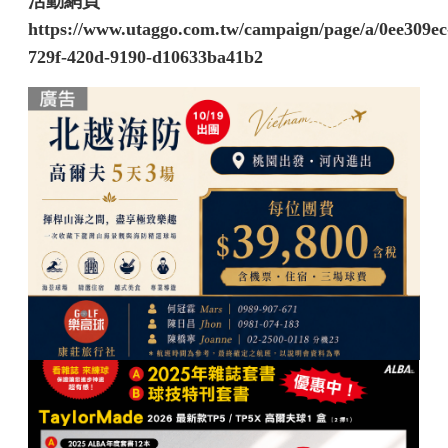
活動網頁
https://www.utaggo.com.tw/campaign/page/a/0ee309ec
729f-420d-9190-d10633ba41b2