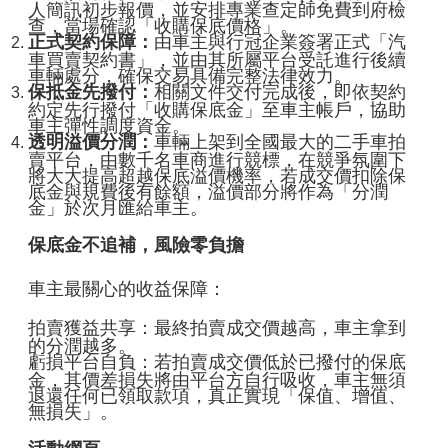
人簡訊初步報價，並安排專業查定師免費到府檢
查，當場確認「收購保底價格」。
正式契約保障：
由車主與行冠企業簽署正式「汽
車買賣契約書」，並由其所屬平台受託進行後續
車輛處分，確保交易具備完整法律效力。
保抵金先撥付：
相關文件交付完成後，即依契約
約定先行撥付「收購保底金」至車主帳戶，協助
車主彈性調度資金。
透明溢價分潤：
車輛上架到全國最大的二手車拍
賣平台，由數千名車商進行競標，在競爭氛圍下
將大大提高超越保底溢價機率，若成交價扣除保
底金與規費後有餘額，溢價部分將作為「分潤
金」於次月匯給車主。
保底金不追補，風險零負擔
車主最關心的收益保障：
拍賣獲益共享：最終拍賣成交價越高，車主拿到
的分潤越多。
虧損平台自負：若拍賣成交價低於已撥付的保底
金，其價差損失將由平台方自行吸收，車主無須
退還任何已領取款項，真正實現「保值、增值、
無損失」。