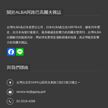
關於ALBA阿路巴高爾夫雜誌
台灣ALBA為日本直營分公司，日本ALBA創立於1987年4月，擁有35年歷
史，在日本為發行量最大、最具權威及影響力的高爾夫雙周刊，台灣ALBA
以圖解式的版面內容，帶給球友實用及淺顯易懂的知識，為台灣最具影響
力的高爾夫雜誌。
Facebook
Line
與我們聯絡
台灣台北市104中山區民生東路三段21號12樓之一
service.tw@ggmg.golf
02-2518-4268