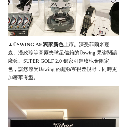
▲
ÜSWING A9 獨家新色上市。
深受菲爾米寇
森、潘政琮等高爾夫球星信賴的Üswing 果嶺閱讀
魔鏡。SUPER GOLF 2.0 獨家引進玫瑰金限定
色，讓您感受Üswing 的超強零視差視野，同時更
加奢華有型。