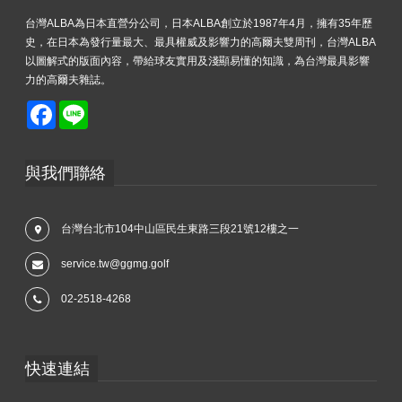
台灣ALBA為日本直營分公司，日本ALBA創立於1987年4月，擁有35年歷
史，在日本為發行量最大、最具權威及影響力的高爾夫雙周刊，台灣ALBA
以圖解式的版面內容，帶給球友實用及淺顯易懂的知識，為台灣最具影響
力的高爾夫雜誌。
Facebook
Line
與我們聯絡
台灣台北市104中山區民生東路三段21號12樓之一
service.tw@ggmg.golf
02-2518-4268
快速連結