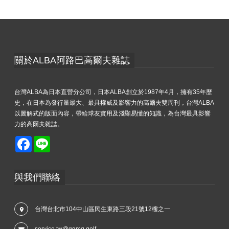
關於ALBA阿路巴高爾夫雜誌
台灣ALBA為日本直營分公司，日本ALBA創立於1987年4月，擁有35年歷
史，在日本為發行量最大、最具權威及影響力的高爾夫雙周刊，台灣ALBA
以圖解式的版面內容，帶給球友實用及淺顯易懂的知識，為台灣最具影響
力的高爾夫雜誌。
Facebook
Line
與我們聯絡
台灣台北市104中山區民生東路三段21號12樓之一
service.tw@ggmg.golf