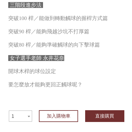
三階段進步法
突破100 桿／能做到轉動觸球的握桿方式
篇
突破90 桿／能夠飛越沙坑不打厚
篇
突破80 桿／能夠準確觸球的向下擊球
篇
女子選手老師
永井花奈
開球木桿的球位設定
要怎麼放才能夠更回正觸球呢？
加入購物車
直接購買
1