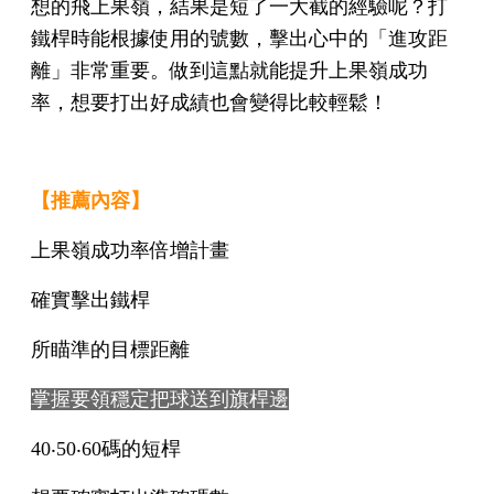
想的飛上果嶺，結果是短了一大截的經驗呢？打
鐵桿時能根據使用的號數，擊出心中的「進攻距
離」非常重要。做到這點就能提升上果嶺成功
率，想要打出好成績也會變得比較輕鬆！
【推薦內容】
上果嶺成功率倍增計畫
確實擊出鐵桿
所瞄準的目標距離
掌握要領穩定把球送到旗桿邊
40‧50‧60碼的短桿