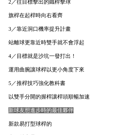
2／往目標擊出的鐵桿擊球
旗桿在起桿時向右看齊
3／靠近洞口機率提升計畫
站離球更靠近時雙手就不會浮起
4／目標就是沙坑一發打出！
運用曲腕讓球桿以更小角度下來
5／推桿技巧強化教科書
以雙手分開的握桿讓桿頭順暢加速
新球友想進步時的最佳夥伴
新款易打型球桿的