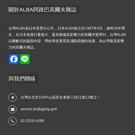
關於ALBA阿路巴高爾夫雜誌
台灣ALBA為日本直營分公司，日本ALBA創立於1987年4月，擁有35年歷
史，在日本為發行量最大、最具權威及影響力的高爾夫雙周刊，台灣ALBA
以圖解式的版面內容，帶給球友實用及淺顯易懂的知識，為台灣最具影響
力的高爾夫雜誌。
Facebook
Line
與我們聯絡
台灣台北市104中山區民生東路三段21號12樓之一
service.tw@ggmg.golf
02-2518-4268