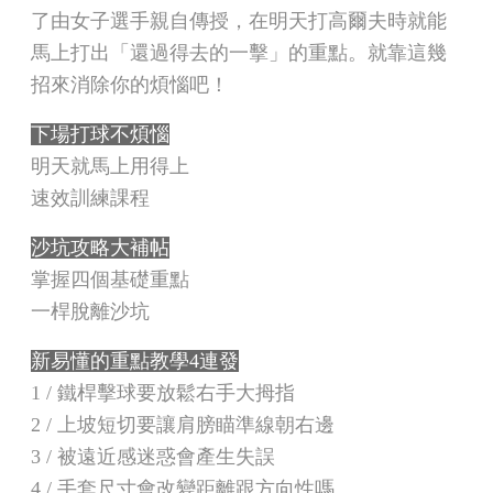
了由女子選手親自傳授，在明天打高爾夫時就能
馬上打出「還過得去的一擊」的重點。就靠這幾
招來消除你的煩惱吧！
下場打球不煩惱
明天就馬上用得上
速效訓練課程
沙坑攻略大補帖
掌握四個基礎重點
一桿脫離沙坑
新易懂的重點教學4連發
1 / 鐵桿擊球要放鬆右手大拇指
2 / 上坡短切要讓肩膀瞄準線朝右邊
3 / 被遠近感迷惑會產生失誤
4 / 手套尺寸會改變距離跟方向性嗎