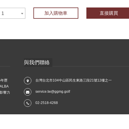
加入購物車
直接購買
1
與我們聯絡
5年歷
台灣台北市104中山區民生東路三段21號12樓之一
LBA
service.tw@ggmg.golf
影響力
02-2518-4268