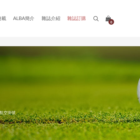
連載
ALBA簡介
雜誌介紹
雜誌訂購
0
 航空掛號