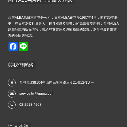
台灣ALBA為日本直營分公司，日本ALBA創立於1987年4月，擁有35年歷
史，在日本為發行量最大、最具權威及影響力的高爾夫雙周刊，台灣ALBA
以圖解式的版面內容，帶給球友實用及淺顯易懂的知識，為台灣最具影響
力的高爾夫雜誌。
Facebook
Line
與我們聯絡
台灣台北市104中山區民生東路三段21號12樓之一
service.tw@ggmg.golf
02-2518-4268
快速連結