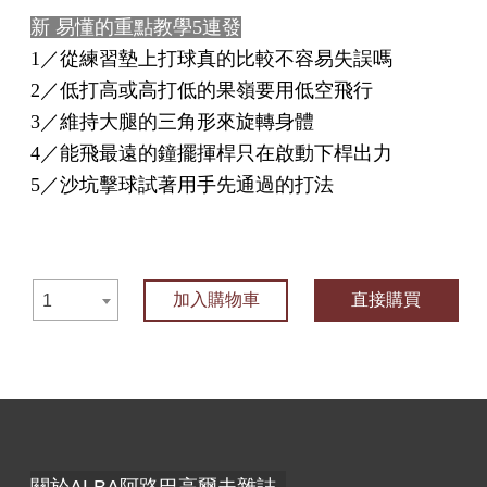
新 易懂的重點教學5連發
1／從練習墊上打球真的比較不容易失誤嗎
2／低打高或高打低的果嶺要用低空飛行
3／維持大腿的三角形來旋轉身體
4／能飛最遠的鐘擺揮桿只在啟動下桿出力
5／沙坑擊球試著用手先通過的打法
加入購物車
直接購買
1
關於ALBA阿路巴高爾夫雜誌