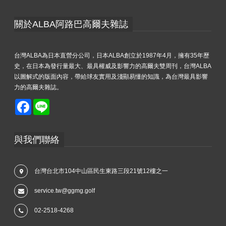
關於ALBA阿路巴高爾夫雜誌
台灣ALBA為日本直營分公司，日本ALBA創立於1987年4月，擁有35年歷
史，在日本為發行量最大、最具權威及影響力的高爾夫雙周刊，台灣ALBA
以圖解式的版面內容，帶給球友實用及淺顯易懂的知識，為台灣最具影響
力的高爾夫雜誌。
Facebook
Line
與我們聯絡
台灣台北市104中山區民生東路三段21號12樓之一
service.tw@ggmg.golf
02-2518-4268