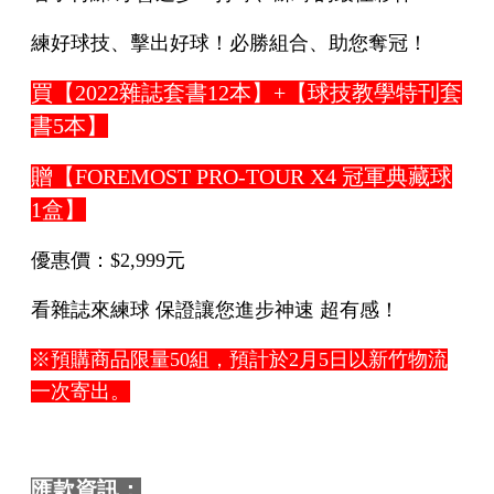
練好球技、擊出好球！必勝組合、助您奪冠！
買【2022雜誌套書12本】+【球技教學特刊套
書5本】
贈【FOREMOST PRO-TOUR X4 冠軍典藏球
1盒】
優惠價：$2,999元
看雜誌來練球 保證讓您進步神速 超有感！
※預購商品限量50組，預計於2月5日
以
新竹物流
一次寄出。
匯款資訊：