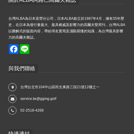
台灣ALBA為日本直營分公司，日本ALBA創立於1987年4月，擁有35年歷
史，在日本為發行量最大、最具權威及影響力的高爾夫雙周刊，台灣ALBA
以圖解式的版面內容，帶給球友實用及淺顯易懂的知識，為台灣最具影響
力的高爾夫雜誌。
Facebook
Line
與我們聯絡
台灣台北市104中山區民生東路三段21號12樓之一
service.tw@ggmg.golf
02-2518-4268
快速連結