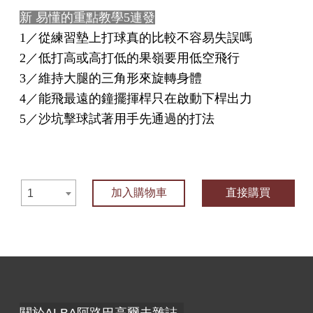
新 易懂的重點教學5連發
1／從練習墊上打球真的比較不容易失誤嗎
2／低打高或高打低的果嶺要用低空飛行
3／維持大腿的三角形來旋轉身體
4／能飛最遠的鐘擺揮桿只在啟動下桿出力
5／沙坑擊球試著用手先通過的打法
加入購物車
直接購買
1
關於ALBA阿路巴高爾夫雜誌