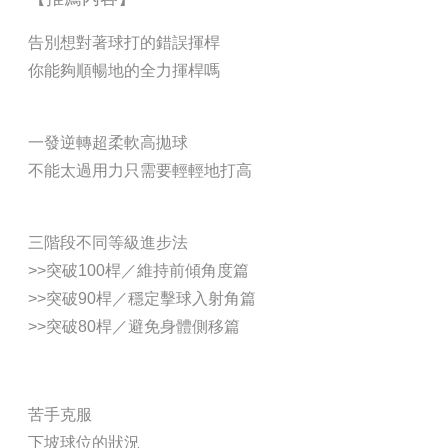
告別想對著球打的錯誤揮桿
你能夠順暢地的全力揮桿嗎
一發逆轉超柔軟高拋球
不能太過用力只需要輕輕地打高
三階段不同等級進步法
>>
突破100桿／維持前傾角度篇
>>
突破90桿／穩定擊球入射角篇
>>
突破80桿／避免身體側移篇
苦手克服
下坡球位的狀況