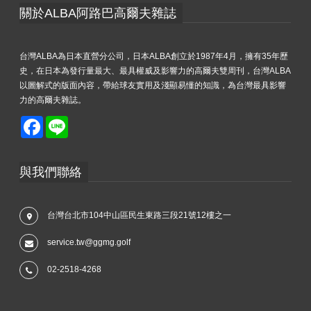
關於ALBA阿路巴高爾夫雜誌
台灣ALBA為日本直營分公司，日本ALBA創立於1987年4月，擁有35年歷
史，在日本為發行量最大、最具權威及影響力的高爾夫雙周刊，台灣ALBA
以圖解式的版面內容，帶給球友實用及淺顯易懂的知識，為台灣最具影響
力的高爾夫雜誌。
Facebook
Line
與我們聯絡
台灣台北市104中山區民生東路三段21號12樓之一
service.tw@ggmg.golf
02-2518-4268