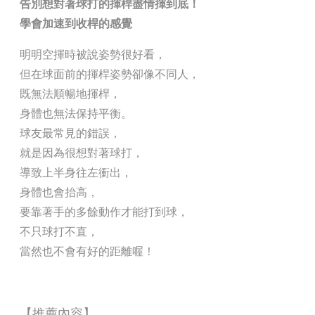
告別想對著球打的揮桿盡情揮到底！
學會加速到收桿的感覺
明明空揮時被說姿勢很好看，
但在球面前的揮桿姿勢卻像不同人，
既無法順暢地揮桿，
身體也無法保持平衡。
球友最常見的錯誤，
就是因為很想對著球打，
導致上半身往左衝出，
身體也會抬高，
要靠著手的多餘動作才能打到球，
不只球打不直，
當然也不會有好的距離喔！
【推薦內容】