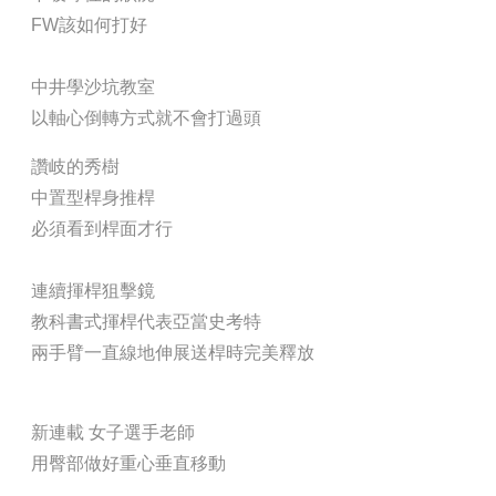
FW該如何打好
中井學沙坑教室
以軸心倒轉方式就不會打過頭
讚岐的秀樹
中置型桿身推桿
必須看到桿面才行
連續揮桿狙擊鏡
教科書式揮桿代表亞當史考特
兩手臂一直線地伸展送桿時完美釋放
新連載 女子選手老師
用臀部做好重心垂直移動