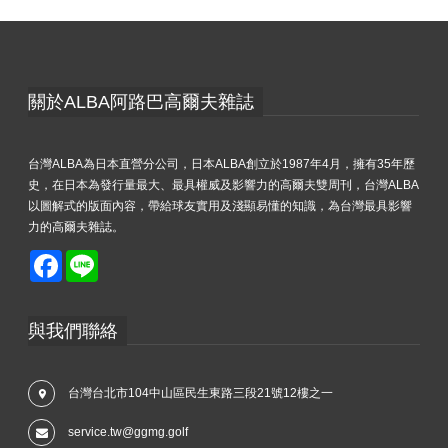
關於ALBA阿路巴高爾夫雜誌
台灣ALBA為日本直營分公司，日本ALBA創立於1987年4月，擁有35年歷
史，在日本為發行量最大、最具權威及影響力的高爾夫雙周刊，台灣ALBA
以圖解式的版面內容，帶給球友實用及淺顯易懂的知識，為台灣最具影響
力的高爾夫雜誌。
Facebook
Line
與我們聯絡
台灣台北市104中山區民生東路三段21號12樓之一
service.tw@ggmg.golf