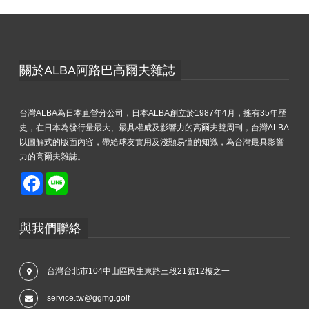
關於ALBA阿路巴高爾夫雜誌
台灣ALBA為日本直營分公司，日本ALBA創立於1987年4月，擁有35年歷
史，在日本為發行量最大、最具權威及影響力的高爾夫雙周刊，台灣ALBA
以圖解式的版面內容，帶給球友實用及淺顯易懂的知識，為台灣最具影響
力的高爾夫雜誌。
Facebook
Line
與我們聯絡
台灣台北市104中山區民生東路三段21號12樓之一
service.tw@ggmg.golf