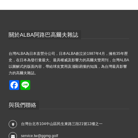
關於ALBA阿路巴高爾夫雜誌
台灣ALBA為日本直營分公司，日本ALBA創立於1987年4月，擁有35年歷
史，在日本為發行量最大、最具權威及影響力的高爾夫雙周刊，台灣ALBA
以圖解式的版面內容，帶給球友實用及淺顯易懂的知識，為台灣最具影響
力的高爾夫雜誌。
Facebook
Line
與我們聯絡
台灣台北市104中山區民生東路三段21號12樓之一
service.tw@ggmg.golf