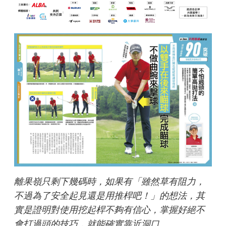
離果嶺只剩下幾碼時，如果有「雖然草有阻力，
不過為了安全起見還是用推桿吧！」的想法，其
實是證明對使用挖起桿不夠有信心，掌握好絕不
會打過頭的技巧，就能確實靠近洞口。