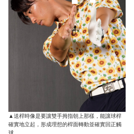
▲送桿時像是要讓雙手拇指朝上那樣，能讓球桿
確實地立起，形成理想的桿面轉動並確實回正觸
球。