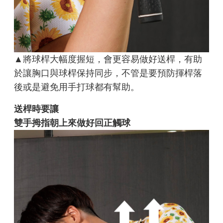
▲將球桿大幅度握短，會更容易做好送桿，有助
於讓胸口與球桿保持同步，不管是要預防揮桿落
後或是避免用手打球都有幫助。
送桿時要讓
雙手拇指朝上來做好回正觸球