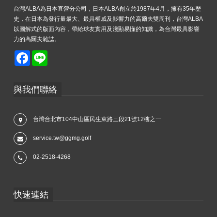
台灣ALBA為日本直營分公司，日本ALBA創立於1987年4月，擁有35年歷
史，在日本為發行量最大、最具權威及影響力的高爾夫雙周刊，台灣ALBA
以圖解式的版面內容，帶給球友實用及淺顯易懂的知識，為台灣最具影響
力的高爾夫雜誌。
Facebook
Line
與我們聯絡
台灣台北市104中山區民生東路三段21號12樓之一
service.tw@ggmg.golf
02-2518-4268
快速連結