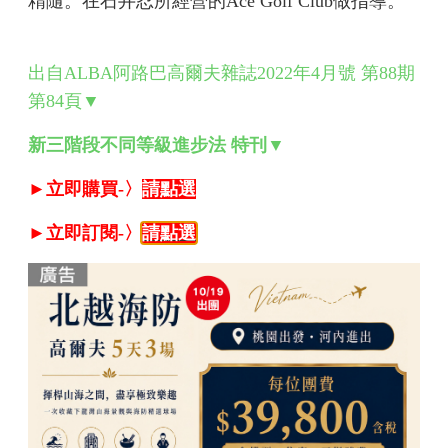
精隨。在石井忍所經營的Ace Golf Club做指導。
出自ALBA阿路巴高爾夫雜誌2022年4月號 第88期
第84頁▼
新三階段不同等級進步法 特刊▼
►立即購買-〉
請點選
►立即訂閱-〉
請點選