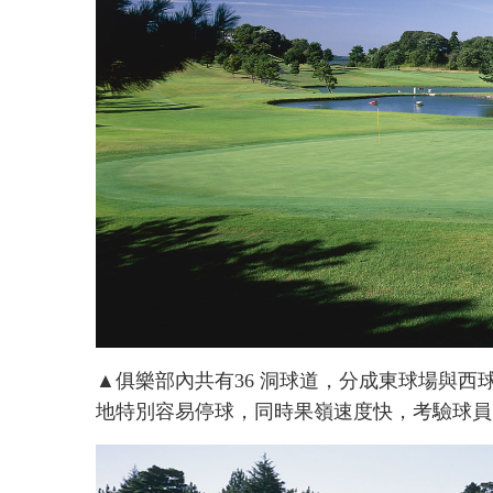
▲俱樂部內共有36 洞球道，分成東球場與西
地特別容易停球，同時果嶺速度快，考驗球員