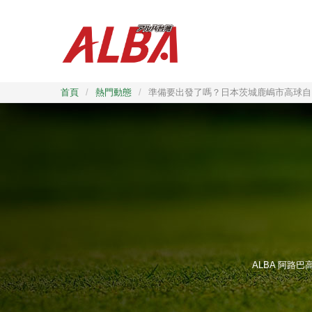
首頁
/
熱門動態
/
準備要出發了嗎？日本茨城鹿嶋市高球自
ALBA 阿路