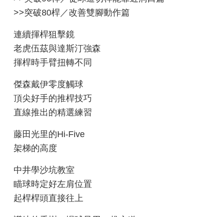
>>突破80桿／改善雙腳動作篇
連續揮桿狙擊鏡
老虎伍茲與達斯汀強森
揮桿時手臂扭轉不同
傑森戴伊零度觸球
頂尖好手的推桿技巧
直線推出的精選練習
藤田光里的Hi-Five
架梯的高度
中井學沙坑教室
瞄球時定好左肩位置
起桿桿頭直接往上