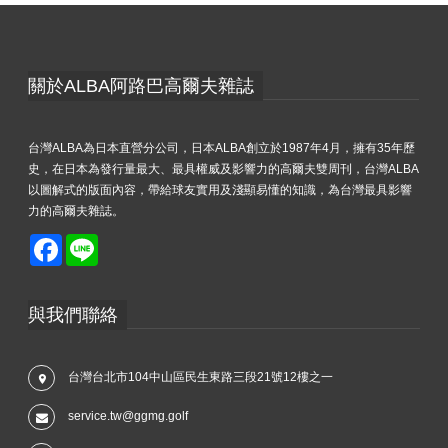
關於ALBA阿路巴高爾夫雜誌
台灣ALBA為日本直營分公司，日本ALBA創立於1987年4月，擁有35年歷
史，在日本為發行量最大、最具權威及影響力的高爾夫雙周刊，台灣ALBA
以圖解式的版面內容，帶給球友實用及淺顯易懂的知識，為台灣最具影響
力的高爾夫雜誌。
Facebook
Line
與我們聯絡
台灣台北市104中山區民生東路三段21號12樓之一
service.tw@ggmg.golf