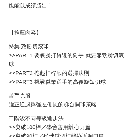
也能以成績勝出！
【推薦內容】
特集 致勝切滾球
>>PART1 要戰勝打得遠的對手 就要靠致勝切滾
球
>>PART2 挖起桿桿底的選擇法則
>>PART3 挑戰職業選手的高後旋短切球
苦手克服
強正逆風與強左側風的梯台開球策略
三階段不同等級進步法
>>突破100桿／學會善用離心力篇
>>突破90桿／從球道切桿能靠近洞口篇