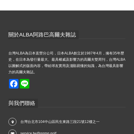
關於ALBA阿路巴高爾夫雜誌
台灣ALBA為日本直營分公司，日本ALBA創立於1987年4月，擁有35年歷
史，在日本為發行量最大、最具權威及影響力的高爾夫雙周刊，台灣ALBA
以圖解式的版面內容，帶給球友實用及淺顯易懂的知識，為台灣最具影響
力的高爾夫雜誌。
Facebook
Line
與我們聯絡
台灣台北市104中山區民生東路三段21號12樓之一
service.tw@ggmg.golf