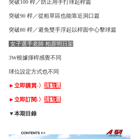
突破100 桿／防止用手打球起桿
篇
突破90 桿／從粗草區也能靠近洞口
篇
突破80 桿／避免雙手浮起以桿面中心擊球
篇
女子選手老師
柏原明日架
3W根據揮桿感覺不同
球位設定方式也不同
►立即購買-〉
請點選
►立即訂閱-〉
請點選
▼本期目錄