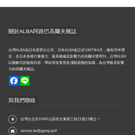
關於ALBA阿路巴高爾夫雜誌
台灣ALBA為日本直營分公司，日本ALBA創立於1987年4月，擁有35年歷
史，在日本為發行量最大、最具權威及影響力的高爾夫雙周刊，台灣ALBA
以圖解式的版面內容，帶給球友實用及淺顯易懂的知識，為台灣最具影響
力的高爾夫雜誌。
Facebook
Line
與我們聯絡
台灣台北市104中山區民生東路三段21號12樓之一
service.tw@ggmg.golf