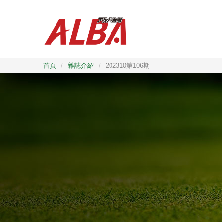
首頁
/
雜誌介紹
/
202310第106期