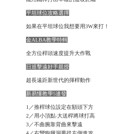
平坦球位攻略選擇
如果在平坦球位我想要用3W來打！
金ALBA教學特輯
全方位桿頭速度提升大作戰
日巡擊遠好手親授
超長遠距新世代的揮桿動作
新易懂教學5連發
1／推桿球位設定在額頭下方
2／用小頂點‧大送桿將球打高
3／不曲腕靠背曲來擊遠
4／右彎狗腿洞要從左側進攻