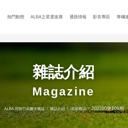
熱門動態
ALBA之星選拔賽
通路情報
影音專區
專欄
雜誌介紹
Magazine
202310第106期
ALBA 阿路巴高爾夫雜誌
雜誌介紹
/當期雜誌