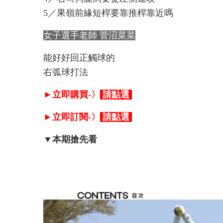
5／果嶺前緣短桿要靠推桿靠近嗎
女子選手老師 菅沼菜菜
能好好回正觸球的
右弧球打法
►立即購買-〉
請點選
►立即訂閱-〉
請點選
▼本期搶先看