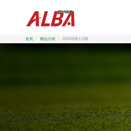
首頁
/
雜誌介紹
/
202405第113期