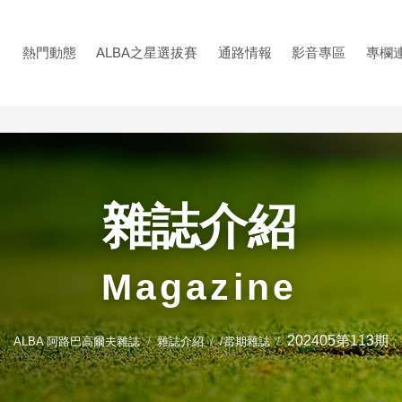
熱門動態
ALBA之星選拔賽
通路情報
影音專區
專欄
雜誌介紹
Magazine
202405第113期
ALBA 阿路巴高爾夫雜誌
雜誌介紹
/當期雜誌