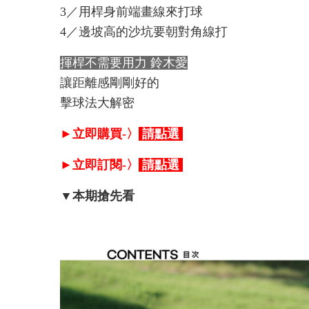
3／用桿身前端畫線來打球
4／邊坡高的沙坑要朝對角線打
揮桿不需要用力 鈴木愛
讓距離感剛剛好的
擊球法大解密
►立即購買-〉
請點選
►立即訂閱-〉
請點選
▼本期搶先看