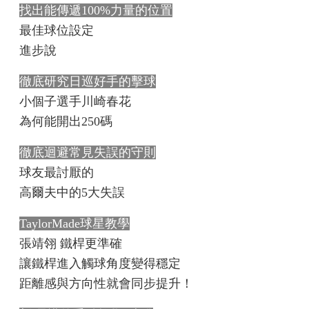
找出能傳遞100%力量的位置
最佳球位設定
進步說
徹底研究日巡好手的擊球
小個子選手川崎春花
為何能開出250碼
徹底迴避常見失誤的守則
球友最討厭的
高爾夫中的5大失誤
TaylorMade球星教學
張靖翎 鐵桿更準確
讓鐵桿進入觸球角度變得穩定
距離感與方向性就會同步提升！