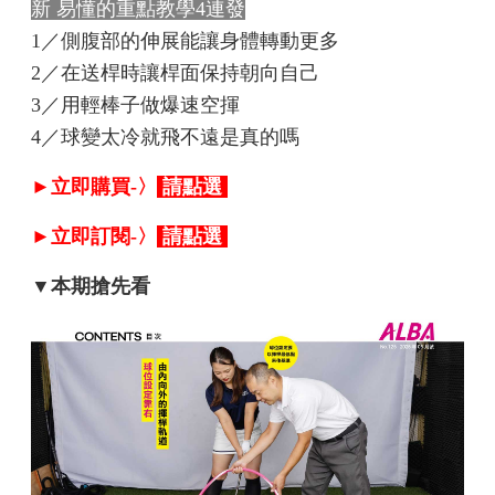
新 易懂的重點教學4連發
1／
側腹部的伸展能讓身體轉動更多
2／
在送桿時讓桿面保持朝向自己
3／
用輕棒子做爆速空揮
4／
球變太冷就飛不遠是真的嗎
►立即購買-〉
請點選
►立即訂閱-〉
請點選
▼本期搶先看