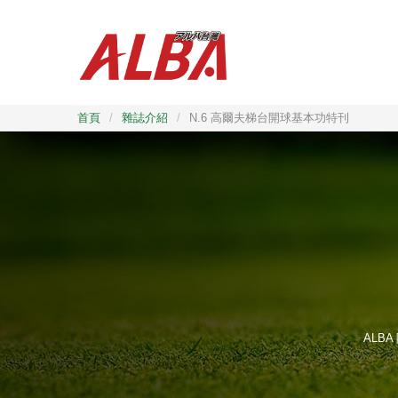
首頁
/
雜誌介紹
/
N.6 高爾夫梯台開球基本功特刊
ALB